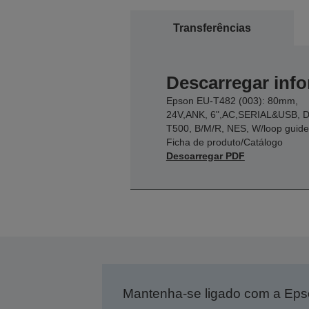
Transferências
Descarregar inf
Epson EU-T482 (003): 80mm,
24V,ANK, 6",AC,SERIAL&USB, 
T500, B/M/R, NES, W/loop guide
Ficha de produto/Catálogo
Descarregar PDF
Mantenha-se ligado com a Ep