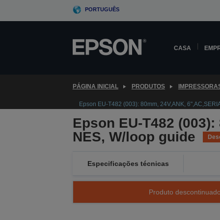
Skip
PORTUGUÊS
to
main
content
CASA
EMP
PÁGINA INICIAL
PRODUTOS
IMPRESSORA
Epson EU-T482 (003): 80mm, 24V,ANK, 6",AC,SERI
Epson EU-T482 (003):
NES, W/loop guide
Des
Especificações técnicas
Produto descontinuado 