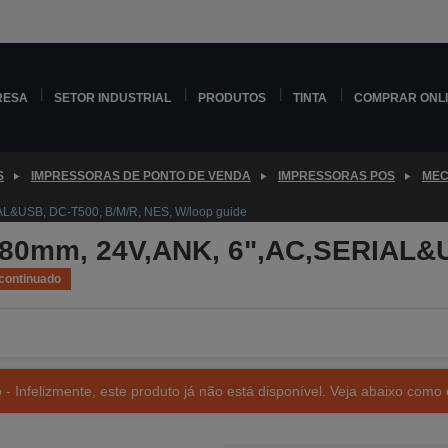
RESA
SETOR INDUSTRIAL
PRODUTOS
TINTA
COMPRAR ONL
S
IMPRESSORAS DE PONTO DE VENDA
IMPRESSORAS POS
MEC
AL&USB, DC-T500, B/M/R, NES, W/loop guide
 80mm, 24V,ANK, 6",AC,SERIAL&U
continuado
- Infelizmente, este produto já não está disponível. Veja abaixo como 