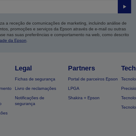
Enviar
iza a receção de comunicações de marketing, incluindo análise de
ntos, promoções e serviços da Epson através de e-mail ou outras
ase nas suas preferências e comportamento na web, como descrito
dade da Epson
.
Legal
Partners
Tech
Fichas de segurança
Portal de parceiros Epson
Tecnolo
amento
Livro de reclamações
LPGA
Precisi
Notificações de
Shakira + Epson
Tecnolo
o
segurança
Tecnolo
ções