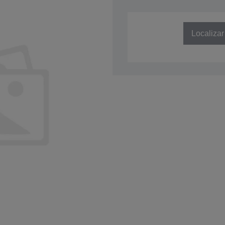
SKU: C41D423003
Localizar