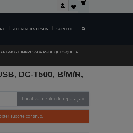
INE
ACERCA DA EPSON
SUPORTE
ANISMOS E IMPRESSORAS DE QUIOSQUE
SB, DC-T500, B/M/R,
Localizar centro de reparação
obter suporte contínuo.