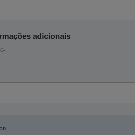
ormações adicionais
DC-
son