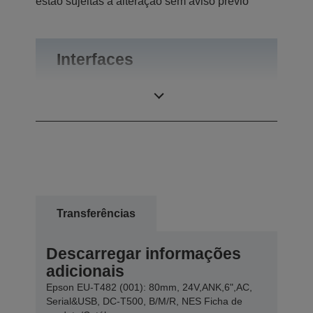
estão sujeitas a alteração sem aviso prévio
Interfaces
Ligações
USB 2.0, RS-232
Transferências
Descarregar informações
adicionais
Epson EU-T482 (001): 80mm, 24V,ANK,6",AC,
Serial&USB, DC-T500, B/M/R, NES Ficha de