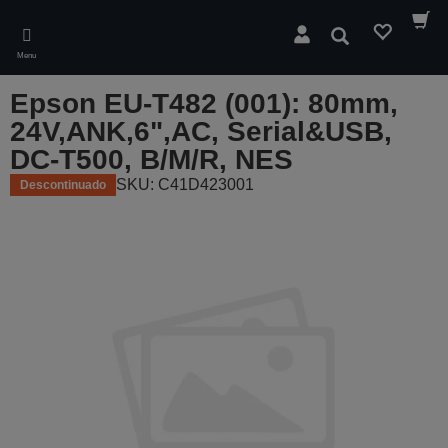
Skip
to
Pesquisar
main
Menu
content
Epson EU-T482 (001): 80mm,
24V,ANK,6",AC, Serial&USB,
DC-T500, B/M/R, NES
SKU: C41D423001
Descontinuado