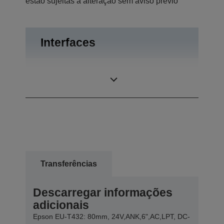
estão sujeitas a alteração sem aviso prévio
Interfaces
Bidireccional
Ligações
paralela, RS-232
Transferências
Descarregar informações
adicionais
Epson EU-T432: 80mm, 24V,ANK,6",AC,LPT, DC-