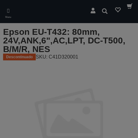
Skip
to
Pesquisar
main
Menu
content
Epson EU-T432: 80mm,
24V,ANK,6",AC,LPT, DC-T500,
B/M/R, NES
SKU: C41D320001
Descontinuado