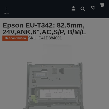
Skip
to
Pesquisar
main
Menu
content
Epson EU-T342: 82.5mm,
24V,ANK,6",AC,S/P, B/M/L
SKU: C41D384001
Descontinuado