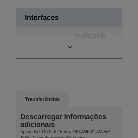
Interfaces
RS-232, Saída
Ligações
DVI, Bidireccional
paralela
Transferências
Descarregar informações
adicionais
Epson EU-T342: 82.5mm, 24V,ANK,6",AC,S/P,
B/M/L Ficha de produto/Catálogo