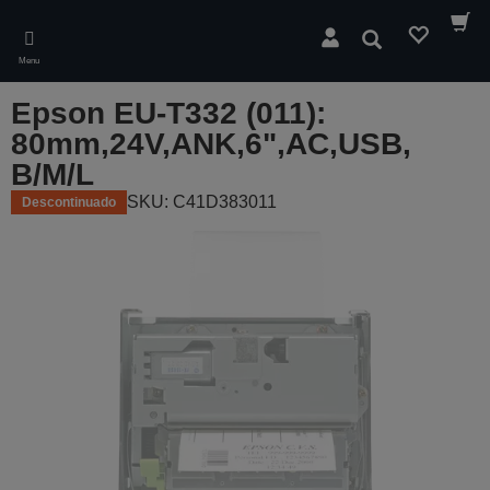
Skip
to
Pesquisar
main
Menu
content
Epson EU-T332 (011):
80mm,24V,ANK,6",AC,USB,
B/M/L
SKU: C41D383011
Descontinuado