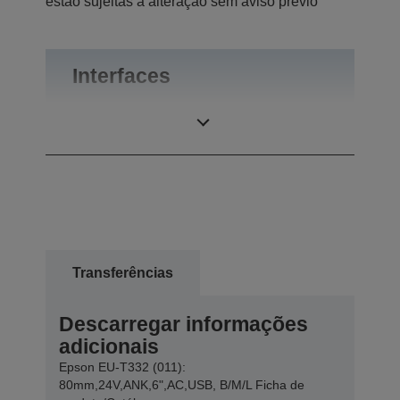
estão sujeitas a alteração sem aviso prévio
Interfaces
Ligações
USB 1.0
Transferências
Descarregar informações
adicionais
Epson EU-T332 (011):
80mm,24V,ANK,6",AC,USB, B/M/L Ficha de