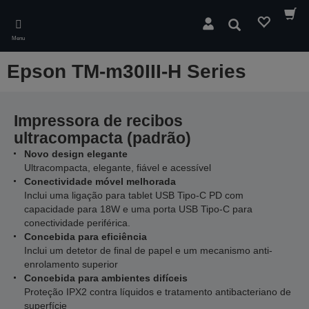
Skip
to
Pesquisar
main
Menu
content
Epson TM-m30III-H Series
Impressora de recibos
ultracompacta (padrão)
Novo design elegante
Ultracompacta, elegante, fiável e acessível
Conectividade móvel melhorada
Inclui uma ligação para tablet USB Tipo-C PD com
capacidade para 18W e uma porta USB Tipo-C para
conectividade periférica.
Concebida para eficiência
Inclui um detetor de final de papel e um mecanismo anti-
enrolamento superior
Concebida para ambientes difíceis
Proteção IPX2 contra líquidos e tratamento antibacteriano de
superfície