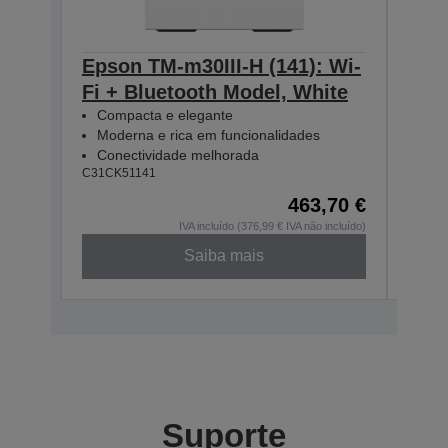
Epson TM-m30III-H (141): Wi-
Epso
Fi + Bluetooth Model, White
Fi +
Compacta e elegante
Com
Moderna e rica em funcionalidades
Mod
Conectividade melhorada
Con
C31CK51141
C31CK
463,70 €
IVA incluído (376,99 € IVA não incluído)
Saiba mais
Suporte