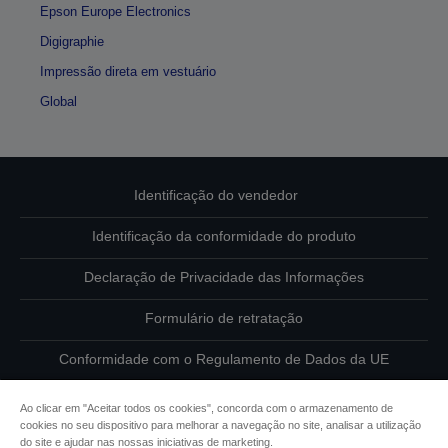
Epson Europe Electronics
Digigraphie
Impressão direta em vestuário
Global
Identificação do vendedor
Identificação da conformidade do produto
Declaração de Privacidade das Informações
Formulário de retratação
Conformidade com o Regulamento de Dados da UE
Contacte-nos sobre os seus dados
Ao clicar em "Aceitar todos os cookies", concorda com o armazenamento de
cookies no seu dispositivo para melhorar a navegação no site, analisar a utilização
Informações sobre cookies
do site e ajudar nas nossas iniciativas de marketing.