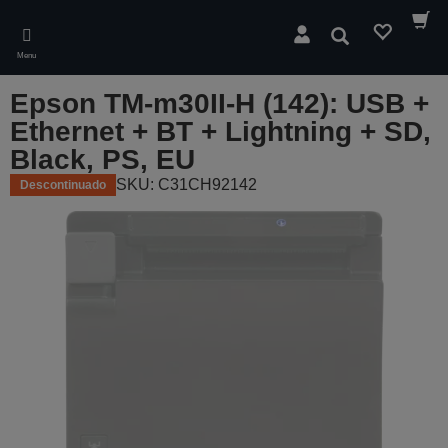
Skip
to
Pesquisar
main
Menu
content
Epson TM-m30II-H (142): USB +
Ethernet + BT + Lightning + SD,
Black, PS, EU
SKU: C31CH92142
Descontinuado