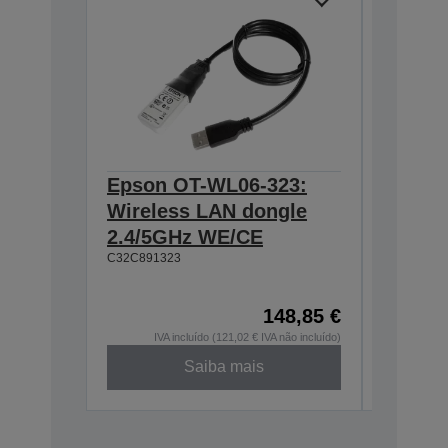
Epson OT-WL06-323:
Epson 
Wireless LAN dongle
Wall h
2.4/5GHz WE/CE
TM-m3
C32C891323
C32C8810
148,85 €
IVA incluído (121,02 € IVA não incluído)
IV
Saiba mais