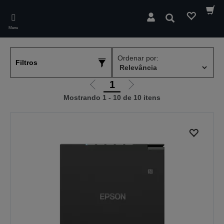
Skip
to
Pesquisar
main
Menu
content
Ordenar por:
Filtros
1
Ir
Ir
Mostrando 1 - 10 de 10 itens
para
para
a
a
página
próxima
anterior
página