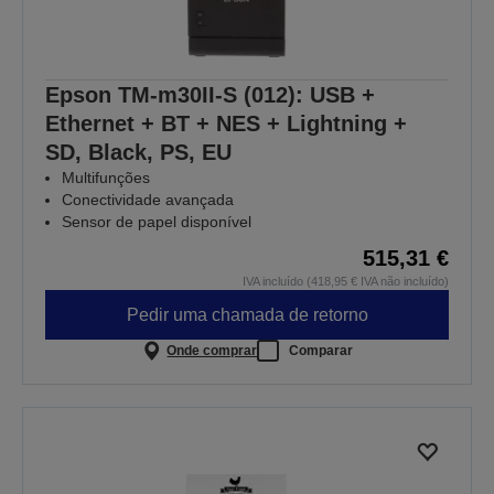
Epson TM-m30II-S (012): USB +
Ethernet + BT + NES + Lightning +
SD, Black, PS, EU
Multifunções
Conectividade avançada
Sensor de papel disponível
515,31 €
IVA incluído (418,95 € IVA não incluído)
Pedir uma chamada de retorno
Onde comprar
Comparar