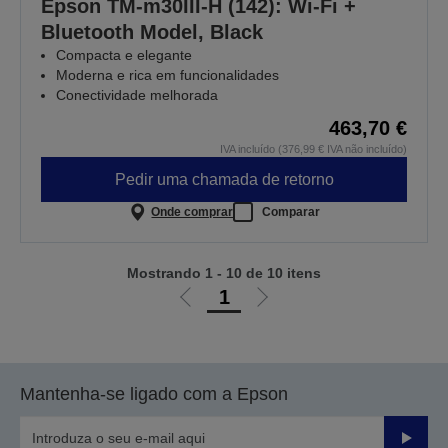
Epson TM-m30III-H (142): Wi-Fi +
Bluetooth Model, Black
Compacta e elegante
Moderna e rica em funcionalidades
Conectividade melhorada
463,70 €
IVA incluído (376,99 € IVA não incluído)
Pedir uma chamada de retorno
Onde comprar
Comparar
Mostrando 1 - 10 de 10 itens
1
Ir
Ir
para
para
a
a
página
próxima
Mantenha-se ligado com a Epson
anterior
página
Enviar