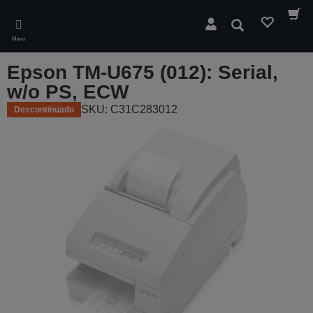
Skip
to
Pesquisar
main
Menu
content
Epson TM-U675 (012): Serial,
w/o PS, ECW
SKU: C31C283012
Descontinuado