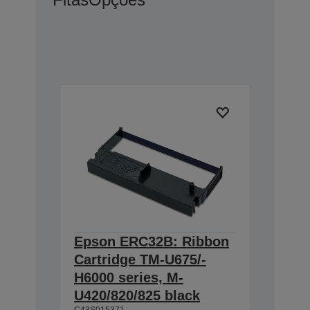
Epson ERC32B: Ribbon
Cartridge TM-U675/-
H6000 series, M-
U420/820/825 black
C43S015371