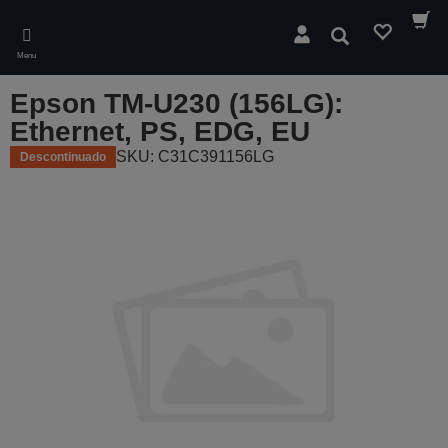
Skip
to
Pesquisar
main
Menu
content
Epson TM-U230 (156LG):
Ethernet, PS, EDG, EU
SKU: C31C391156LG
Descontinuado