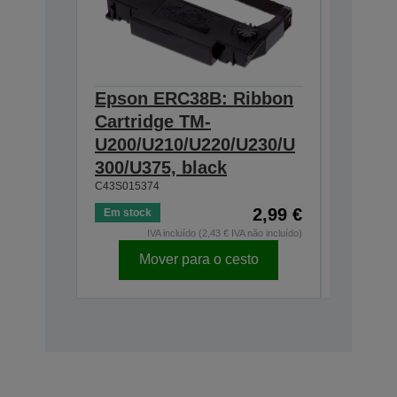
Epson ERC38B: Ribbon
Epson
Cartridge TM-
Ribbon
U200/U210/U220/U230/U
300/U3
300/U375, black
230, b
C43S015374
C43S0153
2,99 €
Em stock
Em stock
IVA incluído (2,43 € IVA não incluído)
I
Mover para o cesto
Mo