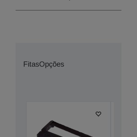
gaveta
Fitas
Opções