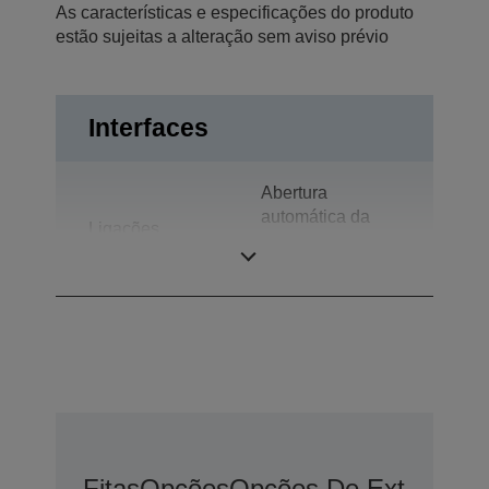
As características e especificações do produto
estão sujeitas a alteração sem aviso prévio
Interfaces
Abertura
automática da
Ligações
gaveta, USB 2.0,
Ecrã do cliente
Fitas
Opções
Opções De Extensão 