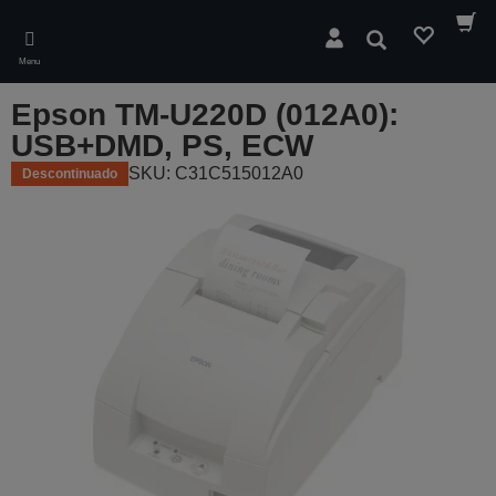
Skip
to
Pesquisar
main
Menu
content
Epson TM-U220D (012A0):
USB+DMD, PS, ECW
SKU: C31C515012A0
Descontinuado