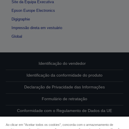
Site da Equipa Executiva
Epson Europe Electronics
Digigraphie
Impressão direta em vestuário
Global
Identificação do vendedor
Identificação da conformidade do produto
Declaração de Privacidade das Informações
Formulário de retratação
Conformidade com o Regulamento de Dados da UE
Contacte-nos sobre os seus dados
Ao clicar em "Aceitar todos os cookies", concorda com o armazenamento de