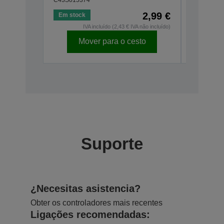
2,99 €
Em stock
Em stock
IVA incluído (2,43 € IVA não incluído)
I
Mover para o cesto
Mo
Suporte
¿Necesitas asistencia?
Obter os controladores mais recentes
Ligações recomendadas: