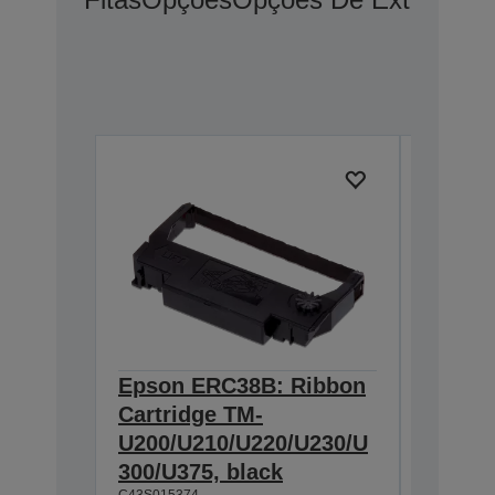
Epson ERC38B: Ribbon
Epson
Cartridge TM-
Ribbon
U200/U210/U220/U230/U
300/U3
300/U375, black
230, b
C43S015374
C43S0153