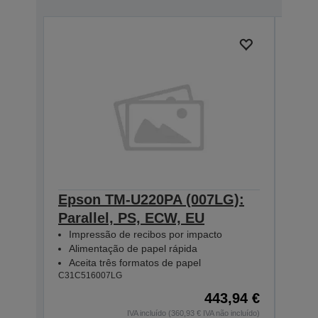
Epson TM-U220PA (007LG):
Eps
Parallel, PS, ECW, EU
Para
Impressão de recibos por impacto
Imp
Alimentação de papel rápida
Ali
Aceita três formatos de papel
Ace
C31C516007LG
C31C5
443,94 €
IVA incluído (360,93 € IVA não incluído)