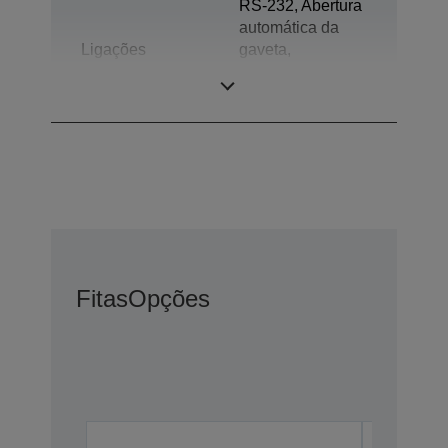
RS-232, Abertura
automática da
Ligações
gaveta,
Bidireccional
paralela
Fitas
Opções