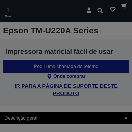
Skip
to
Pesquisar
main
Menu
content
Epson TM-U220A Series
Impressora matricial fácil de usar
Pedir uma chamada de retorno
Onde comprar
IR PARA A PÁGINA DE SUPORTE DESTE
PRODUTO
Descrição geral