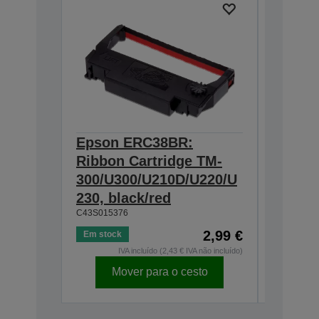
Epson ERC38BR:
Epson
Ribbon Cartridge TM-
Cartri
300/U300/U210D/U220/U
U200/U
230, black/red
300/U3
C43S015376
C43S0153
2,99 €
Em stock
Em stock
IVA incluído (2,43 € IVA não incluído)
I
Mover para o cesto
Mo