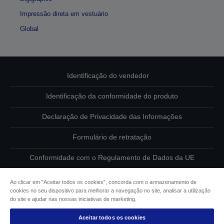
Impressão direta em vestuário
Global
Identificação do vendedor
Identificação da conformidade do produto
Declaração de Privacidade das Informações
Formulário de retratação
Conformidade com o Regulamento de Dados da UE
Contacte-nos sobre os seus dados
Ao clicar em "Aceitar todos os cookies", concorda com o armazenamento de
cookies no seu dispositivo para melhorar a navegação no site, analisar a utilização
Informações sobre cookies
do site e ajudar nas nossas iniciativas de marketing.
Aceitar todos os cookies
Compromisso da Epson para com a acessibilidade