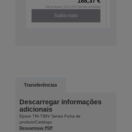
188,37 €
IVA incluído (153,15 € IVA não incluído)
Saiba mais
Desconti
Transferências
Descarregar informações
adicionais
Epson TM-T88V Series Ficha de
produto/Catálogo
Descarregar PDF