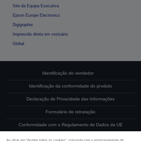
Site da Equipa Executiva
Epson Europe Electronics
Digigraphie
Impressão direta em vestuário
Global
Identificação do vendedor
Identificação da conformidade do produto
Declaração de Privacidade das Informações
Formulário de retratação
Conformidade com o Regulamento de Dados da UE
Contacte-nos sobre os seus dados
Ao clicar em "Aceitar todos os cookies", concorda com o armazenamento de