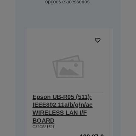
opções e acessórios.
Epson UB-R05 (511):
Epson 
IEEE802.11a/b/g/n/ac
BASE T
WIRELESS LAN I/F
Interf
C32C8241
BOARD
C32C881511