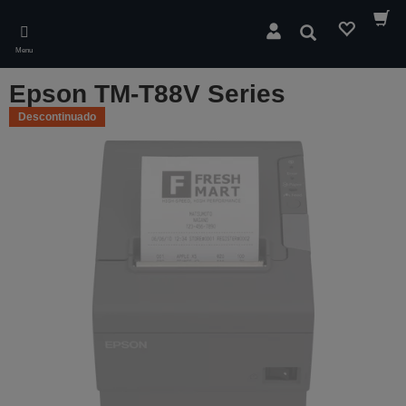
Skip
to
Pesquisar
main
Menu
content
Epson TM-T88V Series
Descontinuado