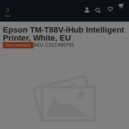
Skip
to
Pesquisar
main
Menu
content
Epson TM-T88V-iHub Intelligent
Printer, White, EU
SKU: C31CA85793
Descontinuado