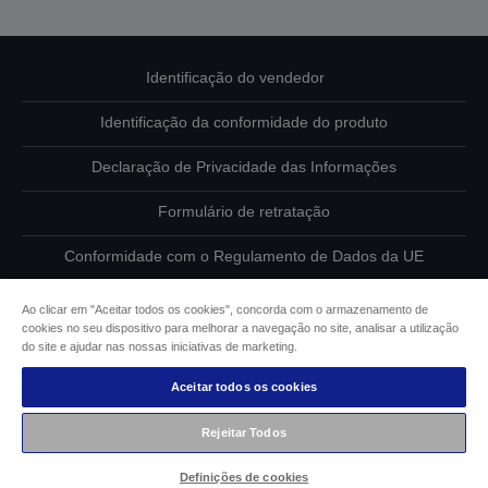
Identificação do vendedor
Identificação da conformidade do produto
Declaração de Privacidade das Informações
Formulário de retratação
Conformidade com o Regulamento de Dados da UE
Contacte-nos sobre os seus dados
Ao clicar em "Aceitar todos os cookies", concorda com o armazenamento de
cookies no seu dispositivo para melhorar a navegação no site, analisar a utilização
Informações sobre cookies
do site e ajudar nas nossas iniciativas de marketing.
Aceitar todos os cookies
Compromisso da Epson para com a acessibilidade
Rejeitar Todos
Copyright © 2026 Seiko Epson
Definições de cookies