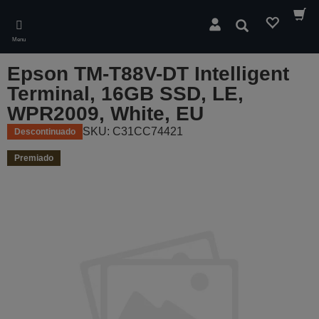
Skip
to
Pesquisar
main
Menu
content
Epson TM-T88V-DT Intelligent
Terminal, 16GB SSD, LE,
WPR2009, White, EU
SKU: C31CC74421
Descontinuado
Premiado