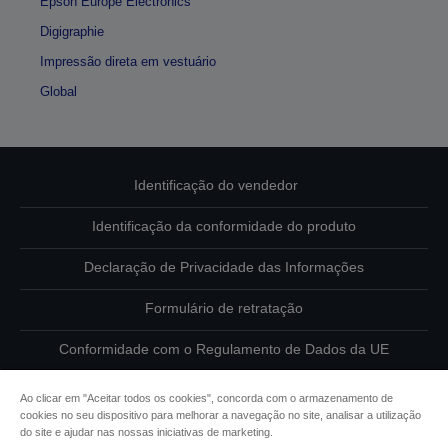
Epson Europe Electronics
Digigraphie
Impressão direta em vestuário
Global
Identificação do vendedor
Identificação da conformidade do produto
Declaração de Privacidade das Informações
Formulário de retratação
Conformidade com o Regulamento de Dados da UE
Contacte-nos sobre os seus dados
Ao clicar em "Aceitar todos os cookies", concorda com o armazenamento de
cookies no seu dispositivo para melhorar a navegação no site, analisar a utilização
Informações sobre cookies
do site e ajudar nas nossas iniciativas de marketing.