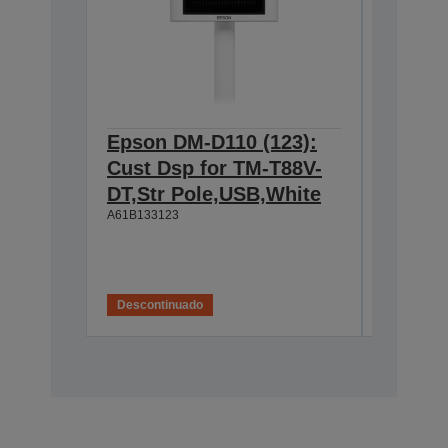
Epson DM-D110 (123):
Epson 
Cust Dsp for TM-T88V-
Custom
DT,Str Pole,USB,White
TM-T8
A61B133123
Fácil de
Amplo â
Cabeça
A61B13310
Descontinuado
Desconti