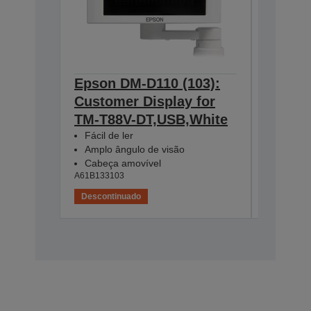
Epson DM-D110 (103):
Epson 
Customer Display for
Cust D
TM-T88V-DT,USB,White
DT,Str
A61B13312
Fácil de ler
Amplo ângulo de visão
Cabeça amovível
A61B133103
Descontinuado
Desconti