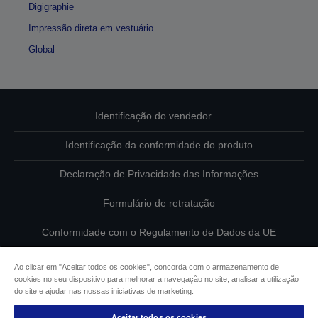
Digigraphie
Impressão direta em vestuário
Global
Identificação do vendedor
Identificação da conformidade do produto
Declaração de Privacidade das Informações
Formulário de retratação
Conformidade com o Regulamento de Dados da UE
Contacte-nos sobre os seus dados
Ao clicar em "Aceitar todos os cookies", concorda com o armazenamento de
cookies no seu dispositivo para melhorar a navegação no site, analisar a utilização
Informações sobre cookies
do site e ajudar nas nossas iniciativas de marketing.
Aceitar todos os cookies