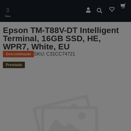
Skip
to
Pesquisar
main
Menu
content
Epson TM-T88V-DT Intelligent
Terminal, 16GB SSD, HE,
WPR7, White, EU
SKU: C31CC74721
Descontinuado
Premiado