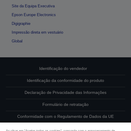
Site da Equipa Executiva
Epson Europe Electronics
Digigraphie
Impressão direta em vestuário
Global
Identificação do vendedor
Identificação da conformidade do produto
Declaração de Privacidade das Informações
Formulário de retratação
Conformidade com o Regulamento de Dados da UE
Contacte-nos sobre os seus dados
Ao clicar em "Aceitar todos os cookies", concorda com o armazenamento de