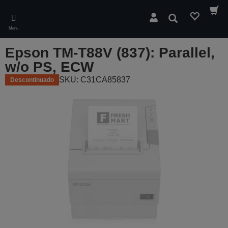
Skip
to
Pesquisar
main
Menu
content
Epson TM-T88V (837): Parallel,
w/o PS, ECW
SKU: C31CA85837
Descontinuado