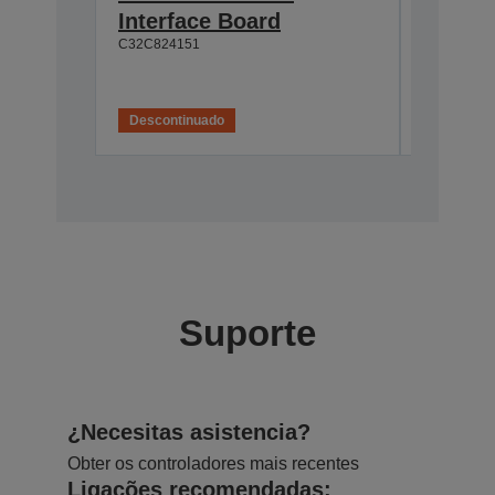
Interface Board
connec
C32C824151
C32C82411
Descontinuado
Desconti
Suporte
¿Necesitas asistencia?
Obter os controladores mais recentes
Ligações recomendadas: