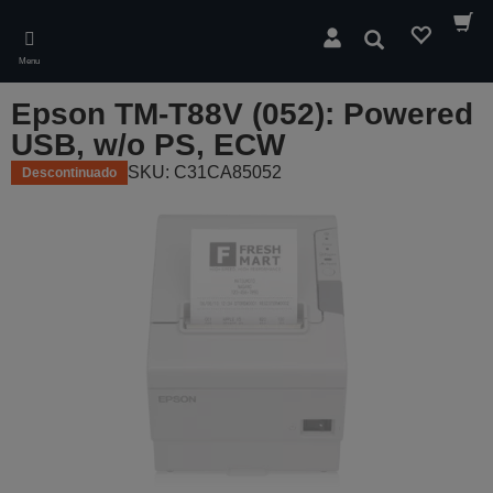
Skip
to
Pesquisar
main
Menu
content
Epson TM-T88V (052): Powered
USB, w/o PS, ECW
SKU: C31CA85052
Descontinuado