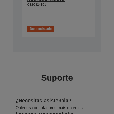
C32C824151
C32C8913
IVA
Descontinuado
Suporte
¿Necesitas asistencia?
Obter os controladores mais recentes
Ligações recomendadas: