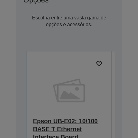
Escolha entre uma vasta gama de
opções e acessórios.
Epson UB-E02: 10/100
Epson
BASE T Ethernet
Wirele
Interface Board
2.4/5