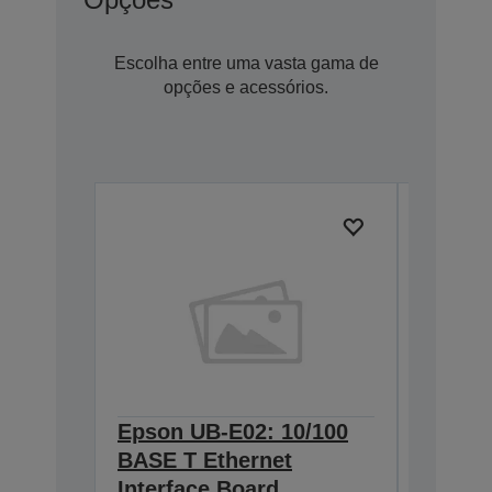
Escolha entre uma vasta gama de
opções e acessórios.
Epson UB-E02: 10/100
Epson
BASE T Ethernet
Wirele
Interface Board
2.4/5