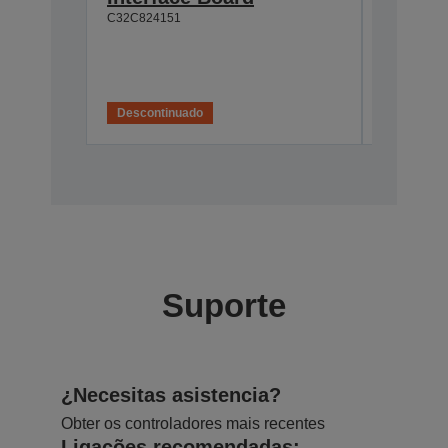
C32C824151
C32C8913
IVA
Descontinuado
Suporte
¿Necesitas asistencia?
Obter os controladores mais recentes
Ligações recomendadas: