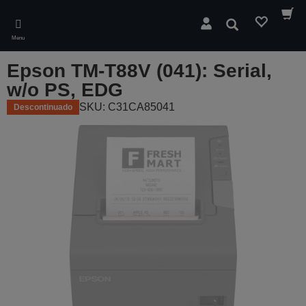
Skip
to
Pesquisar
main
Menu
content
Epson TM-T88V (041): Serial,
w/o PS, EDG
SKU: C31CA85041
Descontinuado