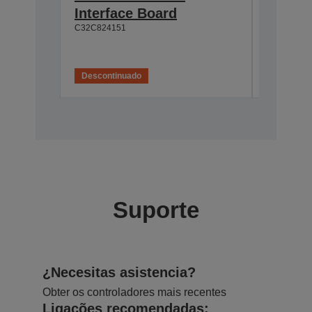
Interface Board
connec
C32C824151
C32C82411
Descontinuado
Desconti
Suporte
¿Necesitas asistencia?
Obter os controladores mais recentes
Ligações recomendadas: