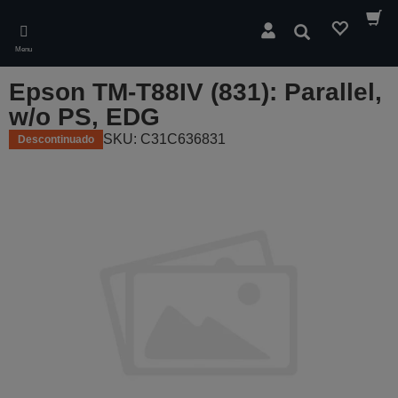
Skip
to
Pesquisar
main
Menu
content
Epson TM-T88IV (831): Parallel,
w/o PS, EDG
SKU: C31C636831
Descontinuado