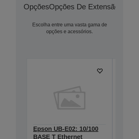
Opções
Opções De Extensão De G
Escolha entre uma vasta gama de
opções e acessórios.
Epson UB-E02: 10/100
Epson 
BASE T Ethernet
Interf