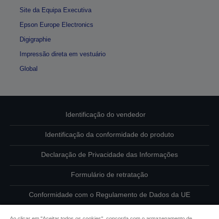
Site da Equipa Executiva
Epson Europe Electronics
Digigraphie
Impressão direta em vestuário
Global
Identificação do vendedor
Identificação da conformidade do produto
Declaração de Privacidade das Informações
Formulário de retratação
Conformidade com o Regulamento de Dados da UE
Contacte-nos sobre os seus dados
Ao clicar em "Aceitar todos os cookies", concorda com o armazenamento de