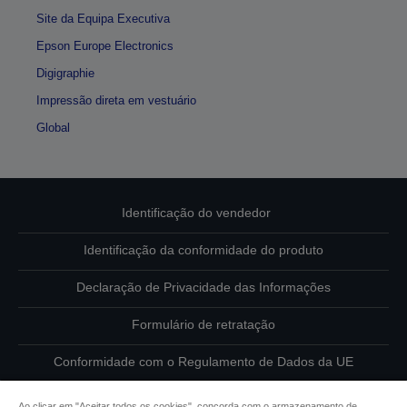
Site da Equipa Executiva
Epson Europe Electronics
Digigraphie
Impressão direta em vestuário
Global
Identificação do vendedor
Identificação da conformidade do produto
Declaração de Privacidade das Informações
Formulário de retratação
Conformidade com o Regulamento de Dados da UE
Contacte-nos sobre os seus dados
Ao clicar em "Aceitar todos os cookies", concorda com o armazenamento de