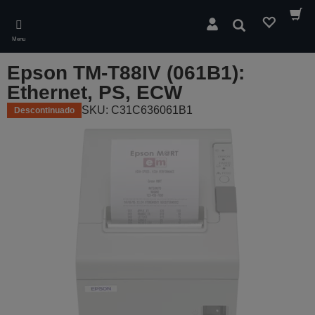
Skip
to
Pesquisar
main
Menu
content
Epson TM-T88IV (061B1):
Ethernet, PS, ECW
SKU: C31C636061B1
Descontinuado