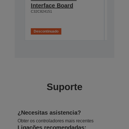
Interface Board
connec
C32C824151
C32C82411
Descontinuado
Desconti
Suporte
¿Necesitas asistencia?
Obter os controladores mais recentes
Ligações recomendadas: