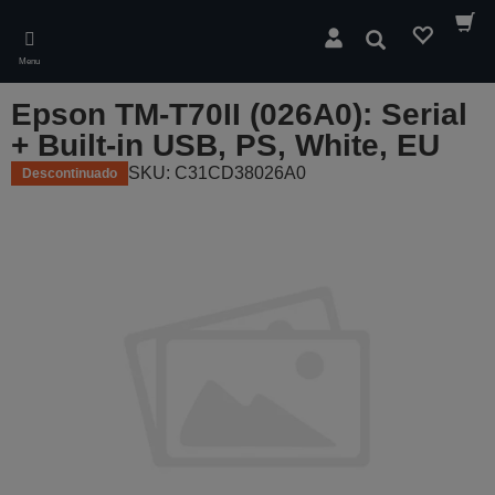
Skip
to
Pesquisar
main
Menu
content
Epson TM-T70II (026A0): Serial
+ Built-in USB, PS, White, EU
SKU: C31CD38026A0
Descontinuado