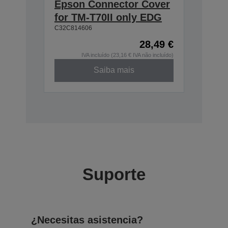
Epson Connector Cover
for TM-T70II only EDG
C32C814606
28,49 €
IVA incluído (23,16 € IVA não incluído)
Saiba mais
Suporte
¿Necesitas asistencia?