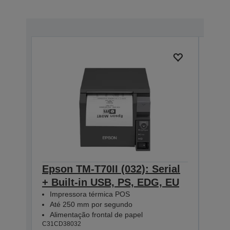
Epson TM-T70II (032): Serial
Eps
+ Built-in USB, PS, EDG, EU
Seri
Impressora térmica POS
Bla
Até 250 mm por segundo
Imp
Alimentação frontal de papel
Até
C31CD38032
Ali