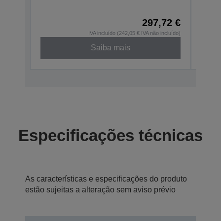
C31CD
297,72 €
IVA incluído (242,05 € IVA não incluído)
Saiba mais
Especificações técnicas
As características e especificações do produto
estão sujeitas a alteração sem aviso prévio