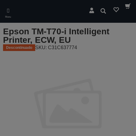
Skip
to
Pesquisar
main
Menu
content
Epson TM-T70-i Intelligent
Printer, ECW, EU
SKU: C31C637774
Descontinuado