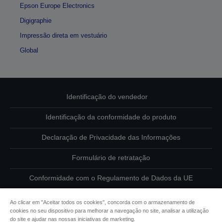
Epson Europe Electronics
Digigraphie
Impressão direta em vestuário
Global
Identificação do vendedor
Identificação da conformidade do produto
Declaração de Privacidade das Informações
Formulário de retratação
Conformidade com o Regulamento de Dados da UE
Contacte-nos sobre os seus dados
Ao clicar em "Aceitar todos os cookies", concorda com o armazenamento de
cookies no seu dispositivo para melhorar a navegação no site, analisar a utilização
Informações sobre cookies
do site e ajudar nas nossas iniciativas de marketing.