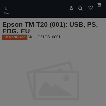
Skip
to
Pesquisar
main
Menu
content
Epson TM-T20 (001): USB, PS,
EDG, EU
SKU: C31CB10001
Descontinuado