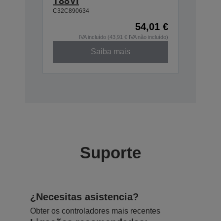
T88VI
C32C890634
54,01 €
IVA incluído (43,91 € IVA não incluído)
Saiba mais
Suporte
¿Necesitas asistencia?
Obter os controladores mais recentes