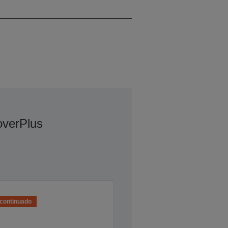
Funcionamento:55 dB (A)
verPlus
continuado