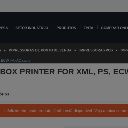
RESA
SETOR INDUSTRIAL
PRODUTOS
TINTA
COMPRAR ONL
S
IMPRESSORAS DE PONTO DE VENDA
IMPRESSORAS POS
IMP
 ECW, w/o AC cable
: BOX PRINTER FOR XML, PS, ECW
órios
- Infelizmente, este produto já não está disponível. Veja abaixo como 