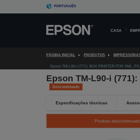
Skip
PORTUGUÊS
to
main
content
CASA
EMP
PÁGINA INICIAL
PRODUTOS
IMPRESSORA
Epson TM-L90-i (771): BOX PRINTER FOR XML, PS,
Epson TM-L90-i (771)
Descontinuado
Especificações técnicas
Acess
Produto descontinuado 