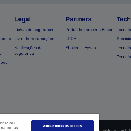
Legal
Partners
Tech
Fichas de segurança
Portal de parceiros Epson
Tecnolo
amento
Livro de reclamações
LPGA
Precisi
Notificações de
Shakira + Epson
Tecnolo
o
segurança
Tecnolo
ções
ies no seu
Aceitar todos os cookies
ar nas nossas
ção da conformidade do produto
Declaração de Privacidade das In