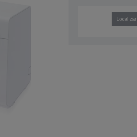
SKU: C31C412771
Localizar