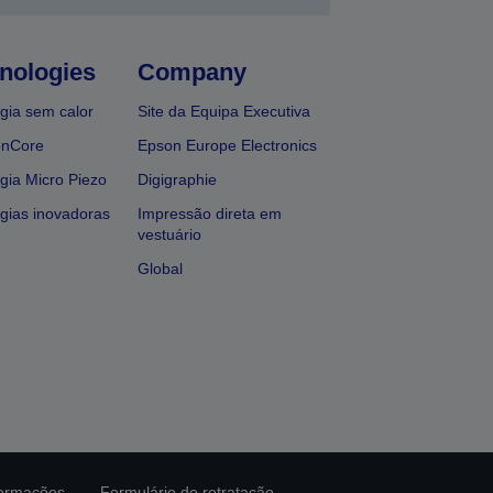
nologies
Company
gia sem calor
Site da Equipa Executiva
onCore
Epson Europe Electronics
gia Micro Piezo
Digigraphie
gias inovadoras
Impressão direta em
vestuário
Global
formações
Formulário de retratação