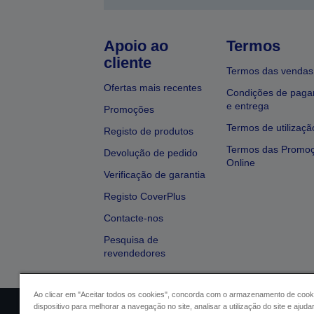
Apoio ao
Termos
cliente
Termos das vendas
Ofertas mais recentes
Condições de pag
e entrega
Promoções
Termos de utilizaçã
Registo de produtos
Termos das Promo
Devolução de pedido
Online
Verificação de garantia
Registo CoverPlus
Contacte-nos
Pesquisa de
revendedores
Ao clicar em "Aceitar todos os cookies", concorda com o armazenamento de cook
dispositivo para melhorar a navegação no site, analisar a utilização do site e ajud
Identificação do vendedor
Identifica