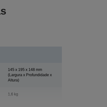
as
145‎ x 195 x 148 mm
(Largura x Profundidade x
Altura)
1,6 kg