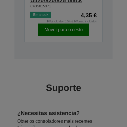
U420/820/825 black
C43S015371
4,35 €
Em stock
IVA incluído (3,54 € IVA não incluído)
Mover para o cesto
Suporte
¿Necesitas asistencia?
Obter os controladores mais recentes