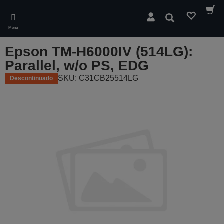
Skip
to
Pesquisar
main
Menu
content
Epson TM-H6000IV (514LG):
Parallel, w/o PS, EDG
SKU: C31CB25514LG
Descontinuado