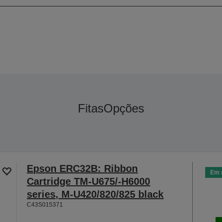
Fitas
Opções
Epson ERC32B: Ribbon
Em 
Cartridge TM-U675/-H6000
series, M-U420/820/825 black
C43S015371