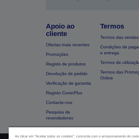
Apoio ao
Termos
cliente
Termos das vendas
Ofertas mais recentes
Condições de pag
e entrega
Promoções
Termos de utilizaçã
Registo de produtos
Termos das Promo
Devolução de pedido
Online
Verificação de garantia
Registo CoverPlus
Contacte-nos
Pesquisa de
revendedores
Ao clicar em "Aceitar todos os cookies", concorda com o armazenamento de cook