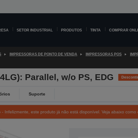
RESA
SETOR INDUSTRIAL
PRODUTOS
TINTA
COMPRAR ONL
S
IMPRESSORAS DE PONTO DE VENDA
IMPRESSORAS POS
IMP
4LG): Parallel, w/o PS, EDG
Desconti
órios
Suporte
- Infelizmente, este produto já não está disponível. Veja abaixo como 