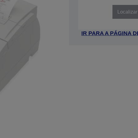
SKU: C31C625514LG
Localizar
IR PARA A PÁGINA