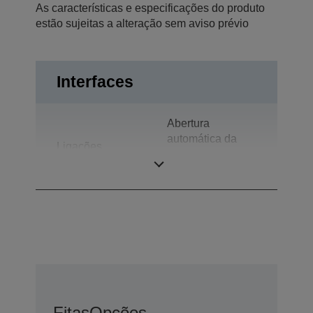
As características e especificações do produto
estão sujeitas a alteração sem aviso prévio
Interfaces
Abertura
automática da
Ligações
gaveta, Ecrã do
cliente, USB 2.0
Fitas
Opções