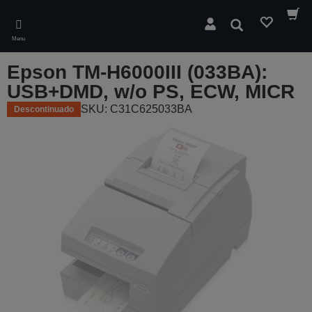
Skip
to
Pesquisar
main
Menu
content
Epson TM-H6000III (033BA):
USB+DMD, w/o PS, ECW, MICR
SKU: C31C625033BA
Descontinuado