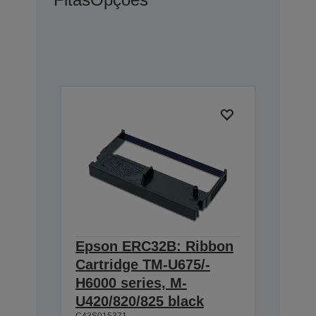
Epson ERC32B: Ribbon
Cartridge TM-U675/-
H6000 series, M-
U420/820/825 black
C43S015371