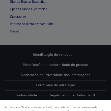
Site da Equipa Executiva
Epson Europe Electronics
Digigraphie
Impressão direta em vestuário
Global
Identificação do vendedor
Identificação da conformidade do produto
Declaração de Privacidade das Informações
Formulário de retratação
Conformidade com o Regulamento de Dados da UE
Contacte-nos sobre os seus dados
Ao clicar em "Aceitar todos os cookies", concorda com o armazenamento de