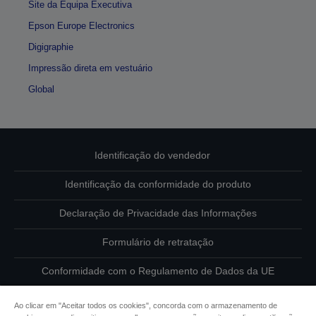
Site da Equipa Executiva
Epson Europe Electronics
Digigraphie
Impressão direta em vestuário
Global
Identificação do vendedor
Identificação da conformidade do produto
Declaração de Privacidade das Informações
Formulário de retratação
Conformidade com o Regulamento de Dados da UE
Contacte-nos sobre os seus dados
Ao clicar em "Aceitar todos os cookies", concorda com o armazenamento de