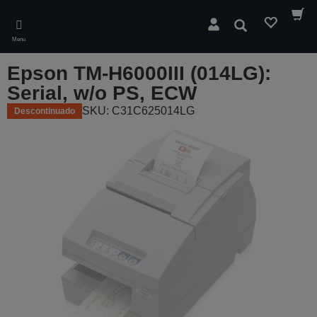
Skip
to
Pesquisar
main
Menu
content
Epson TM-H6000III (014LG):
Serial, w/o PS, ECW
SKU: C31C625014LG
Descontinuado