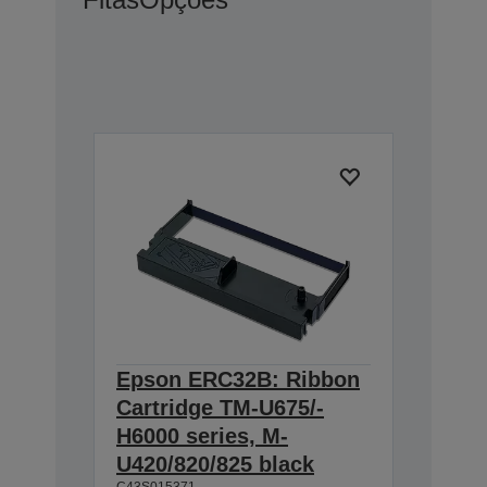
Epson ERC32B: Ribbon
Cartridge TM-U675/-
H6000 series, M-
U420/820/825 black
C43S015371