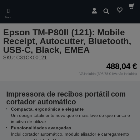
Skip
to
Pesquisar
main
Menu
content
Epson TM-P80II (121): Mobile
Receipt, Autocutter, Bluetooth,
USB-C, Black, EMEA
SKU: C31CK00121
488,04 €
IVA incluído (396,78 € IVA não incluído)
Impressora de recibos portátil com
cortador automático
Compacta, ergonómica e elegante
Um design totalmente novo que é mais leve do que nunca e
intuitivo de utilizar.
Funcionalidades avançadas
Inclui cortador automático, módulo alisador e carregamento