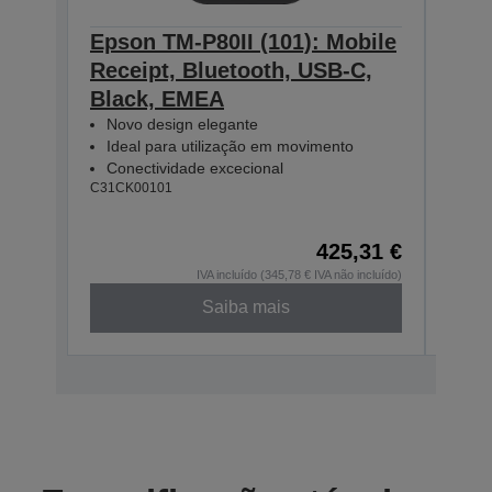
Epson TM-P80II (101): Mobile
Epso
Receipt, Bluetooth, USB-C,
Rece
Black, EMEA
Blue
Novo design elegante
EM
Ideal para utilização em movimento
Nov
Conectividade excecional
Ide
C31CK00101
Fun
C31CK
425,31 €
IVA incluído (345,78 € IVA não incluído)
Saiba mais