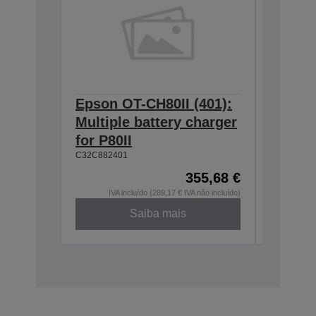
Epson OT-CH80II (401):
Epson 
Multiple battery charger
Single
for P80II
for OT
C32C882401
C32C8823
355,68 €
IVA incluído (289,17 € IVA não incluído)
IVA
Saiba mais