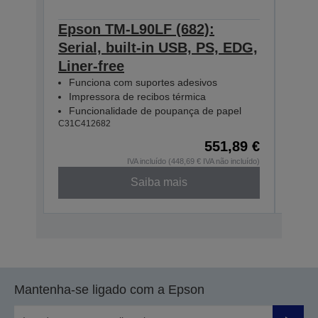
Epson TM-L90LF (682):
Eps
Serial, built-in USB, PS, EDG,
Ethe
Liner-free
ED
C31C4
Funciona com suportes adesivos
Impressora de recibos térmica
Funcionalidade de poupança de papel
C31C412682
551,89 €
IVA incluído (448,69 € IVA não incluído)
Saiba mais
Mantenha-se ligado com a Epson