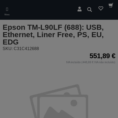
Skip
to
Pesquisar
main
Menu
content
Epson TM-L90LF (688): USB,
Ethernet, Liner Free, PS, EU,
EDG
SKU: C31C412688
551,89 €
IVA incluído (448,69 € IVA não incluído)