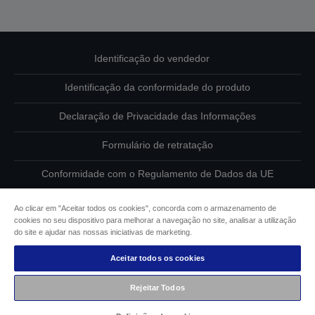
Identificação do vendedor
Identificação da conformidade do produto
Declaração de Privacidade das Informações
Formulário de retratação
Conformidade com o Regulamento de Dados da UE
Contacte-nos sobre os seus dados
Ao clicar em "Aceitar todos os cookies", concorda com o armazenamento de
cookies no seu dispositivo para melhorar a navegação no site, analisar a utilização
Informações sobre cookies
do site e ajudar nas nossas iniciativas de marketing.
Aceitar todos os cookies
Compromisso da Epson para com a acessibilidade
Rejeitar Todos
Copyright © 2026 Seiko Epson