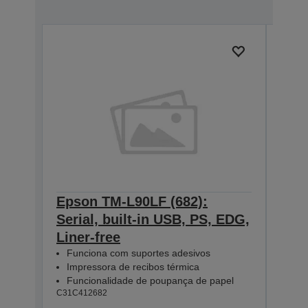
Epson TM-L90LF (682):
Eps
Serial, built-in USB, PS, EDG,
Ethe
Liner-free
ED
C31C4
Funciona com suportes adesivos
Impressora de recibos térmica
Funcionalidade de poupança de papel
C31C412682