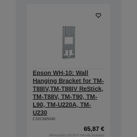
Epson WH-10: Wall
Hanging Bracket for TM-
T88IV,TM-T88IV ReStick,
TM-T88V, TM-T90, TM-
L90, TM-U220A, TM-
U230
C32C845040
65,87 €
IVA incluído (53,55 € IVA não incluído)