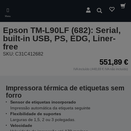
Skip
to
Pesquisar
main
Menu
content
Epson TM-L90LF (682): Serial,
built-in USB, PS, EDG, Liner-
free
SKU: C31C412682
551,89 €
IVA incluído (448,69 € IVA não incluído)
Impressora térmica de etiquetas sem
forro
Sensor de etiquetas incorporado
Impressão automática da etiqueta seguinte
Flexibilidade de suportes
Larguras de 1,5, 2 ou 3 polegadas.
Velocidade