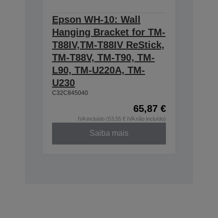
Epson WH-10: Wall
Hanging Bracket for TM-
T88IV,TM-T88IV ReStick,
TM-T88V, TM-T90, TM-
L90, TM-U220A, TM-
U230
C32C845040
65,87 €
IVA incluído (53,55 € IVA não incluído)
Saiba mais