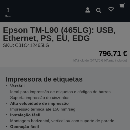
Skip
to
Pesquisar
main
Menu
content
Epson TM-L90 (465LG): USB,
Ethernet, PS, EU, EDG
SKU: C31C412465LG
796,71 €
IVA incluído (647,73 € IVA não incluído)
Impressora de etiquetas
Versátil
Ideal para impressão de etiquetas e códigos de barras.
Suporta impressão de cinzentos.
Alta velocidade de impressão
Impressão térmica até 150 mm/seg
Instalação fácil
Montagem horizontal, vertical ou com suporte de parede
Operação fácil