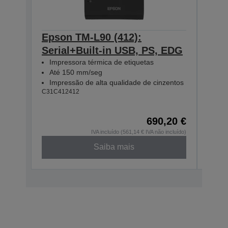
Epson TM-L90 (412):
Eps
Serial+Built-in USB, PS, EDG
Seri
Impressora térmica de etiquetas
EU
Até 150 mm/seg
Imp
Impressão de alta qualidade de cinzentos
Até
C31C412412
Imp
C31C4
690,20 €
IVA incluído (561,14 € IVA não incluído)
Saiba mais