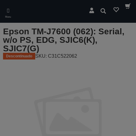
Skip
to
Pesquisar
main
Menu
content
Epson TM-J7600 (062): Serial,
w/o PS, EDG, SJIC6(K),
SJIC7(G)
SKU: C31C522062
Descontinuado