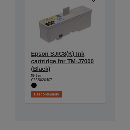
Epson SJIC8(K) Ink
cartridge for TM-J7000
(Black)
59,1 ml
C33S020407
Descontinuado