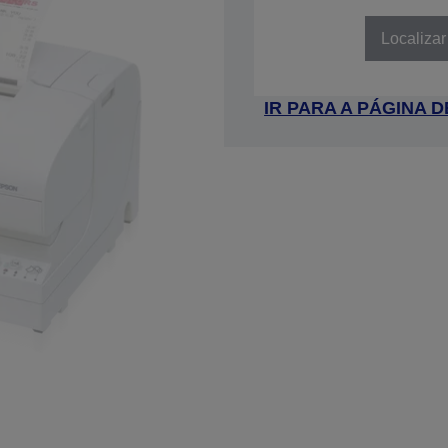
SKU: C31C521311
Localizar
IR PARA A PÁGINA