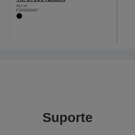
59,1 ml
C33S020407
Suporte