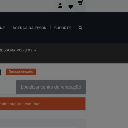
INE
ACERCA DA EPSON
SUPORTE
RESSORA POS (TM)
)
Descontinuado
Localizar centro de reparação
obter suporte contínuo.