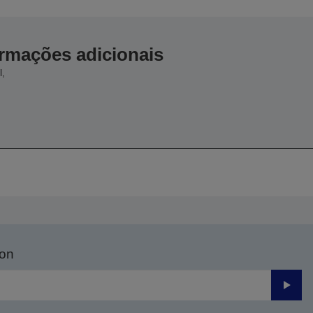
ormações adicionais
l,
son
Enviar