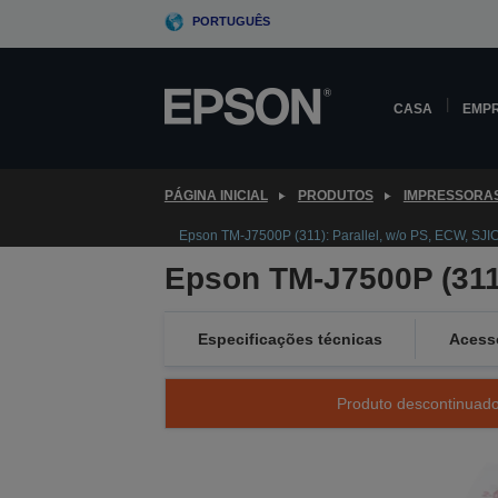
Skip
PORTUGUÊS
to
main
content
CASA
EMP
PÁGINA INICIAL
PRODUTOS
IMPRESSORA
Epson TM-J7500P (311): Parallel, w/o PS, ECW, SJI
Epson TM-J7500P (311)
Especificações técnicas
Acess
Produto descontinuado 