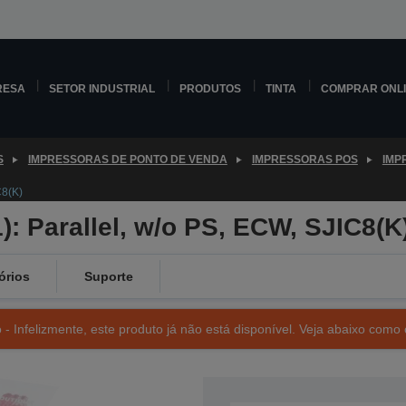
RESA
SETOR INDUSTRIAL
PRODUTOS
TINTA
COMPRAR ONL
S
IMPRESSORAS DE PONTO DE VENDA
IMPRESSORAS POS
IMP
C8(K)
: Parallel, w/o PS, ECW, SJIC8(K
órios
Suporte
- Infelizmente, este produto já não está disponível. Veja abaixo como 