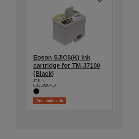
Epson SJIC6(K) Ink
Epson 
cartridge for TM-J7100
cartri
(Black)
(Blue)
37,5 ml
25,5 ml
C33S020403
C33S0204
Descontinuado
Desconti