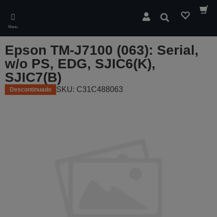
Skip
to
Pesquisar
main
Menu
content
Epson TM-J7100 (063): Serial,
w/o PS, EDG, SJIC6(K),
SJIC7(B)
SKU: C31C488063
Descontinuado