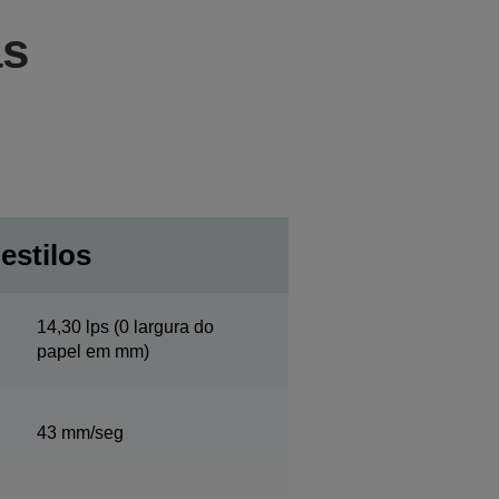
as
 estilos
14,30 lps (0 largura do
papel em mm)
43 mm/seg