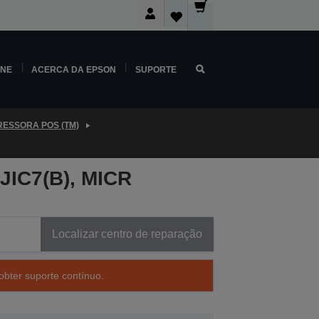
INE
ACERCA DA EPSON
SUPORTE
RESSORA POS (TM)
SJIC7(B), MICR
Localizar centro de reparação
obter suporte contínuo.