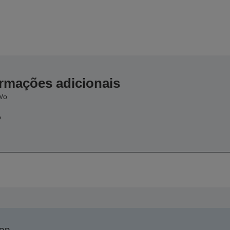
ormações adicionais
w/o
o
son