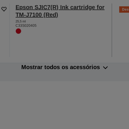
Epson SJIC7(R) Ink cartridge for
Des
TM-J7100 (Red)
25,5 ml
C33S020405
Mostrar todos os acessórios