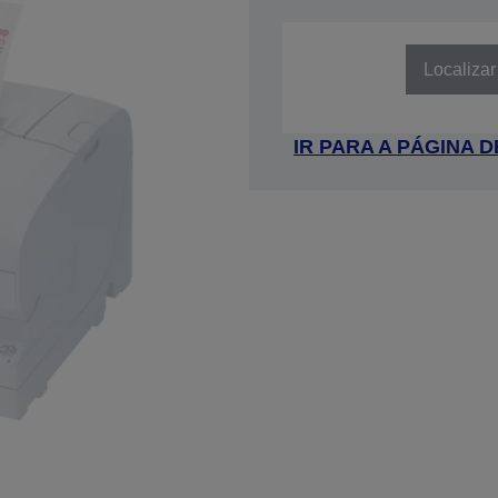
SKU: C31C488033
Localizar
IR PARA A PÁGINA