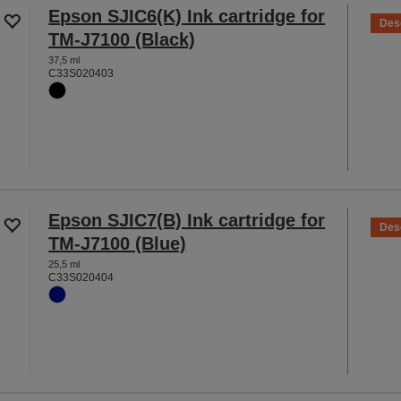
Epson SJIC6(K) Ink cartridge for
Des
TM-J7100 (Black)
37,5 ml
C33S020403
Epson SJIC7(B) Ink cartridge for
Des
TM-J7100 (Blue)
25,5 ml
C33S020404