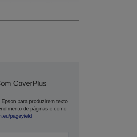
Largura do papel76 mm, 40
/ 53
Com CoverPlus
 Epson para produzirem texto
rendimento de páginas e como
n.eu/pageyield