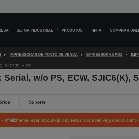
RESA
SETOR INDUSTRIAL
PRODUTOS
TINTA
COMPRAR ONL
S
IMPRESSORAS DE PONTO DE VENDA
IMPRESSORAS POS
IMP
K), SJIC7(B), MICR
 Serial, w/o PS, ECW, SJIC6(K), 
órios
Suporte
- Infelizmente, este produto já não está disponível. Veja abaixo como 