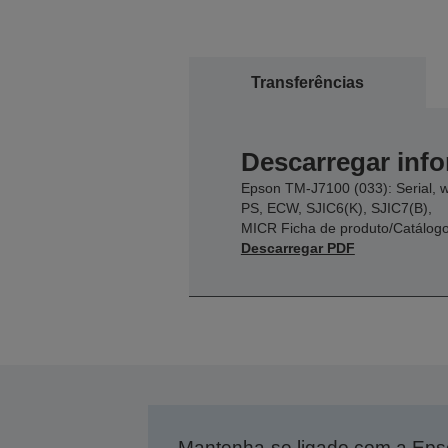
Transferências
Descarregar inf
Epson TM-J7100 (033): Serial, 
PS, ECW, SJIC6(K), SJIC7(B),
MICR Ficha de produto/Catálog
Descarregar PDF
Mantenha-se ligado com a Ep