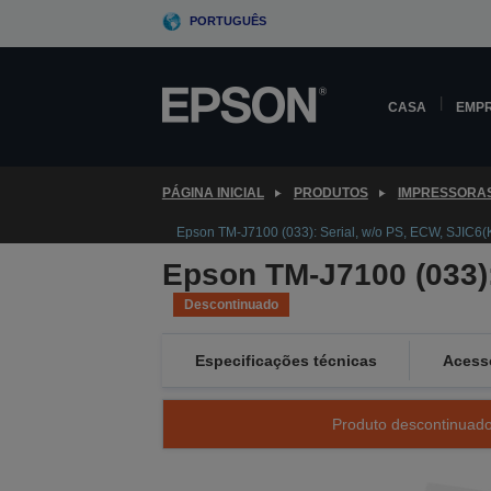
Skip
PORTUGUÊS
to
main
content
CASA
EMP
PÁGINA INICIAL
PRODUTOS
IMPRESSORA
Epson TM-J7100 (033): Serial, w/o PS, ECW, SJIC6(
Epson TM-J7100 (033):
Descontinuado
Especificações técnicas
Acess
Produto descontinuado 