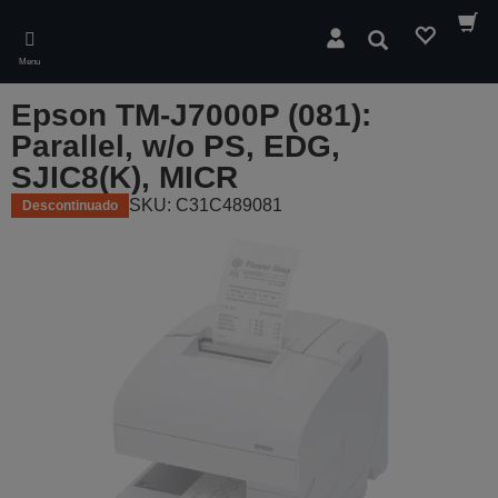
Skip
to
Pesquisar
main
Menu
content
Epson TM-J7000P (081):
Parallel, w/o PS, EDG,
SJIC8(K), MICR
SKU: C31C489081
Descontinuado