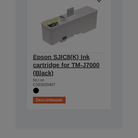
Epson SJIC8(K) Ink
cartridge for TM-J7000
(Black)
59,1 ml
C33S020407
Descontinuado