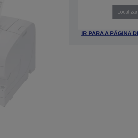
SKU: C31C487061
Localizar
IR PARA A PÁGINA