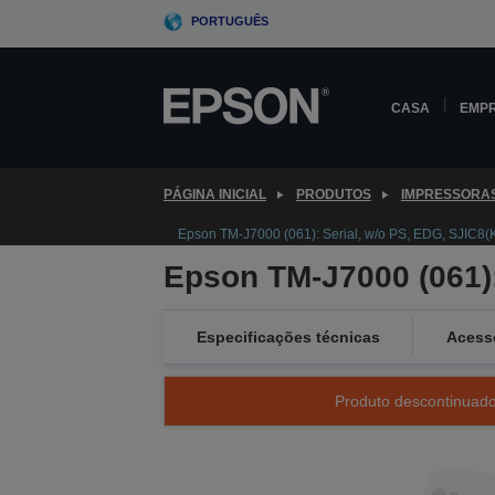
Skip
PORTUGUÊS
to
main
content
CASA
EMP
PÁGINA INICIAL
PRODUTOS
IMPRESSORA
Epson TM-J7000 (061): Serial, w/o PS, EDG, SJIC8(
Epson TM-J7000 (061):
Especificações técnicas
Acess
Produto descontinuado 