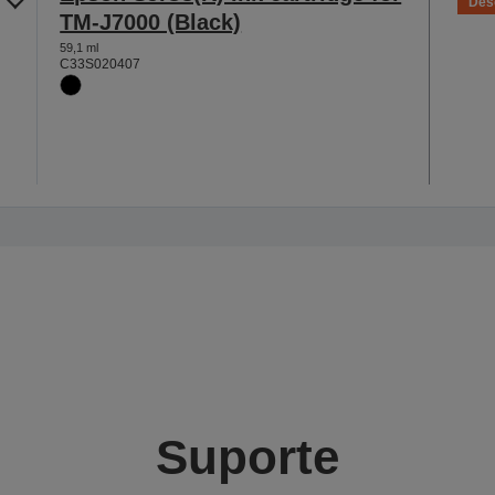
Des
TM-J7000 (Black)
59,1 ml
C33S020407
Suporte