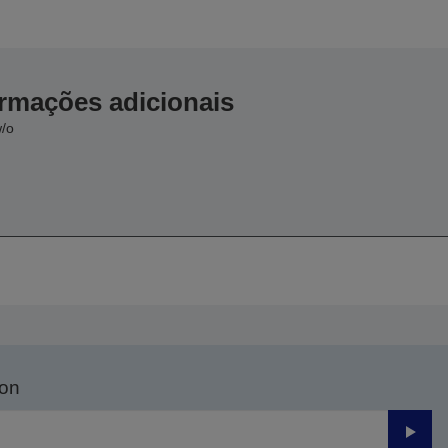
ormações adicionais
w/o
son
Enviar