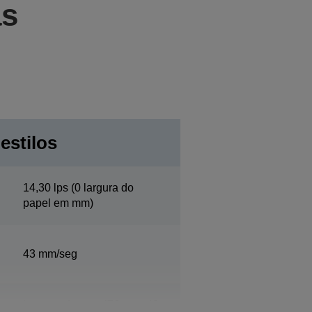
as
 estilos
14,30 lps (0 largura do
papel em mm)
43 mm/seg
Largura do papel76 mm, 40