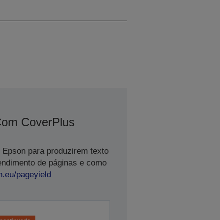
/ 53
Com CoverPlus
 Epson para produzirem texto
rendimento de páginas e como
n.eu/pageyield