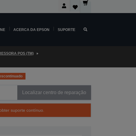
INE
ACERCA DA EPSON
SUPORTE
RESSORA POS (TM)
escontinuado
Localizar centro de reparação
obter suporte contínuo.