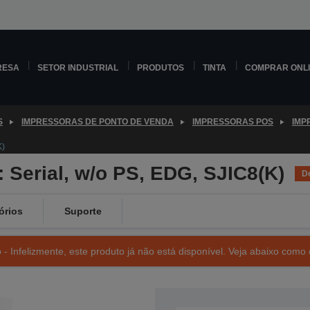
RESA
SETOR INDUSTRIAL
PRODUTOS
TINTA
COMPRAR ONL
S
IMPRESSORAS DE PONTO DE VENDA
IMPRESSORAS POS
IMP
K)
 Serial, w/o PS, EDG, SJIC8(K)
D
órios
Suporte
- Infelizmente, este produto já não está disponível. Veja abaixo como 