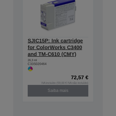
SJIC15P: Ink cartridge
for ColorWorks C3400
and TM-C610 (CMY)
26,3 ml
C33S020464
72,57 €
IVA incluído (59,00 € IVA não incluído)
Saiba mais