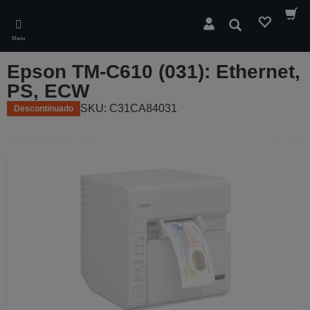
Skip
to
Pesquisar
main
Menu
content
Epson TM-C610 (031): Ethernet,
PS, ECW
SKU: C31CA84031
Descontinuado