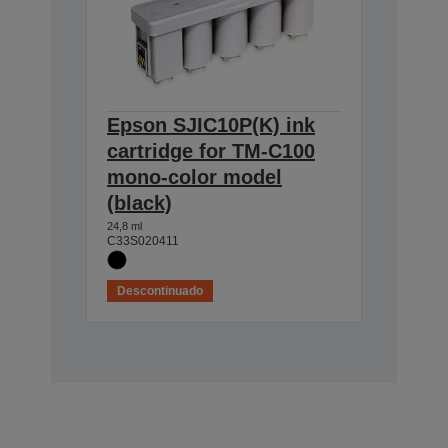
Epson SJIC10P(K) ink
cartridge for TM-C100
mono-color model
(black)
24,8 ml
C33S020411
Descontinuado