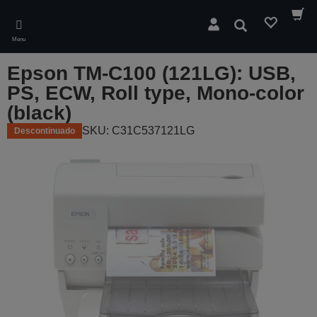
Skip
to
Pesquisar
main
Menu
content
Epson TM-C100 (121LG): USB,
PS, ECW, Roll type, Mono-color
(black)
SKU: C31C537121LG
Descontinuado