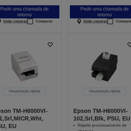
Pedir uma chamada de
Pedir uma chamada de
retorno
retorno
Onde comprar
Comparar
Onde comprar
Compara
Visualização rápida
Visualização rápida
son TM-H6000VI-
Epson TM-H6000VI-
1,Srl,MICR,Wht,
102,Srl,Blk, PSU, EU
U, EU
Rápido processamento de