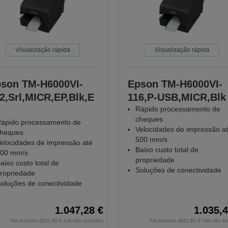
Visualização rápida
Visualização rápida
son TM-H6000VI-
Epson TM-H6000VI-
2,Srl,MICR,EP,Blk,E
116,P-USB,MICR,Blk
Rápido processamento de
cheques
ápido processamento de
Velocidades de impressão a
heques
500 mm/s
elocidades de impressão até
Baixo custo total de
00 mm/s
propriedade
aixo custo total de
Soluções de conectividade
ropriedade
oluções de conectividade
1.047,28 €
1.035,4
IVA incluído (851,45 € IVA não incluído)
IVA incluído (841,81 € IVA não in