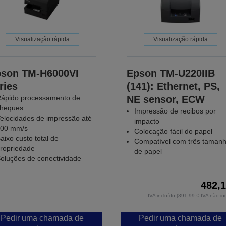
Visualização rápida
Visualização rápida
son TM-H6000VI
Epson TM-U220IIB
ries
(141): Ethernet, PS,
ápido processamento de
NE sensor, ECW
heques
Impressão de recibos por
elocidades de impressão até
impacto
00 mm/s
Colocação fácil do papel
aixo custo total de
Compatível com três taman
ropriedade
de papel
oluções de conectividade
482,1
IVA incluído (391,99 € IVA não in
Pedir uma chamada de
Pedir uma chamada de