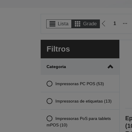
1
⋯
Lista
Grade
Ir
para
a
Filtros
página
anterior
Categoria
Impressoras PC POS (53)
Impressoras de etiquetas (13)
Ep
Impressoras PoS para tablets
mPOS (10)
(1