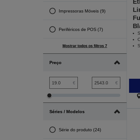
Et
Li
Impressoras Móveis (9)
Fu
Bl
Periféricos de POS (7)
S
C
S
Mostrar todos os filtros 7
Preço
Amplitude mínima preço
Amplitude máxima preço
€
€
Ajustar
Ajustar
amplitude
amplitude
Séries / Modelos
mínima
máxima
preço
preço
Série do produto (24)