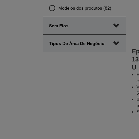
Modelos dos produtos (82)
Sem Fios
Tipos De Área De Negócio
Ep
13
U
R
c
V
5
B
p
S