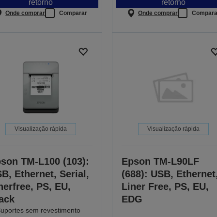
retorno
retorno
Onde comprar
Comparar
Onde comprar
Compara
Visualização rápida
Visualização rápida
son TM-L100 (103):
Epson TM-L90LF
B, Ethernet, Serial,
(688): USB, Ethernet
nerfree, PS, EU,
Liner Free, PS, EU,
ack
EDG
uportes sem revestimento