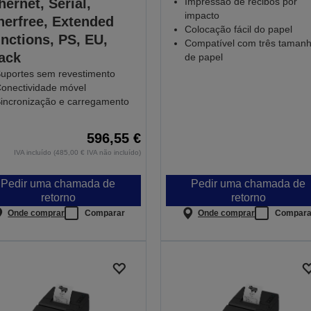
hernet, Serial,
Impressão de recibos por
impacto
nerfree, Extended
Colocação fácil do papel
nctions, PS, EU,
Compatível com três taman
ack
de papel
uportes sem revestimento
onectividade móvel
incronização e carregamento
596,55 €
IVA incluído (485,00 € IVA não incluído)
Pedir uma chamada de
Pedir uma chamada de
retorno
retorno
Onde comprar
Comparar
Onde comprar
Compara