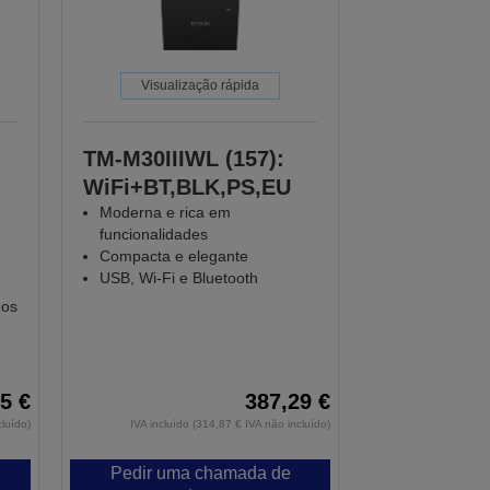
Visualização rápida
TM-M30IIIWL (157):
WiFi+BT,BLK,PS,EU
Moderna e rica em
funcionalidades
Compacta e elegante
USB, Wi-Fi e Bluetooth
hos
5 €
387,29 €
cluído)
IVA incluído (314,87 € IVA não incluído)
Pedir uma chamada de