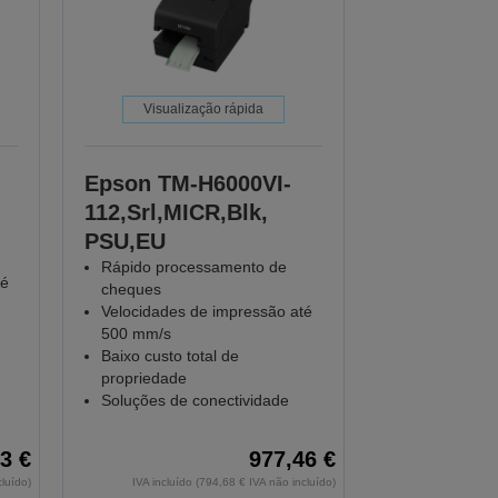
Visualização rápida
Epson TM-H6000VI-
112,Srl,MICR,Blk,
PSU,EU
Rápido processamento de
té
cheques
Velocidades de impressão até
500 mm/s
Baixo custo total de
propriedade
Soluções de conectividade
3 €
977,46 €
cluído)
IVA incluído (794,68 € IVA não incluído)