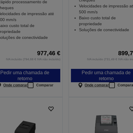
cheques
ápido processamento de
Velocidades de impressão a
heques
500 mm/s
elocidades de impressão até
Baixo custo total de
00 mm/s
propriedade
aixo custo total de
Soluções de conectividade
ropriedade
oluções de conectividade
977,46 €
899,7
IVA incluído (794,68 € IVA não incluído)
IVA incluído (731,49 € IVA não in
Pedir uma chamada de
Pedir uma chamada de
retorno
retorno
Onde comprar
Comparar
Onde comprar
Compara