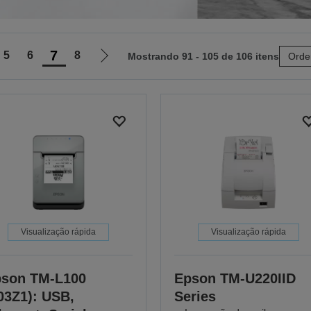
7
5
6
8
Mostrando 91 - 105 de 106 itens
Orde
Ir
para
a
próxima
página
Visualização rápida
Visualização rápida
son TM-L100
Epson TM-U220IID
03Z1): USB,
Series