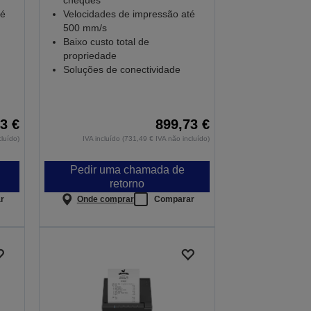
cheques
té
Velocidades de impressão até
500 mm/s
Baixo custo total de
propriedade
Soluções de conectividade
3 €
899,73 €
cluído)
IVA incluído (731,49 € IVA não incluído)
Pedir uma chamada de
retorno
r
Onde comprar
Comparar