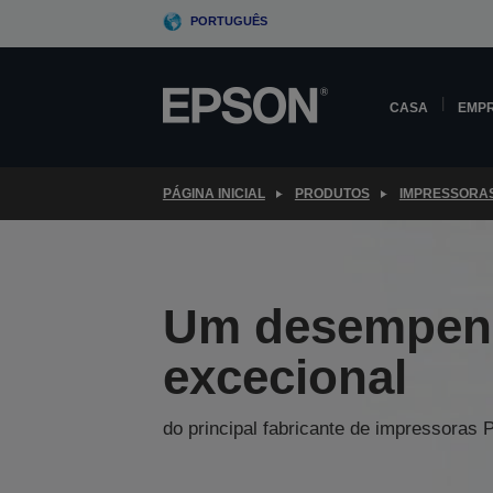
Skip
PORTUGUÊS
to
main
content
CASA
EMP
PÁGINA INICIAL
PRODUTOS
IMPRESSORA
Um desempen
excecional
do principal fabricante de impressoras