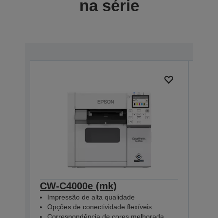
na série
CW-C4000e (mk)
CW-
Impressão de alta qualidade
Imp
Opções de conectividade flexíveis
Opç
Correspondência de cores melhorada
Cor