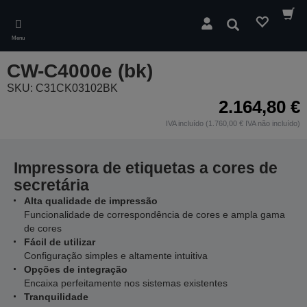
Skip
to
Pesquisar
main
Menu
content
CW-C4000e (bk)
SKU: C31CK03102BK
2.164,80 €
IVA incluído (1.760,00 € IVA não incluído)
Impressora de etiquetas a cores de
secretária
Alta qualidade de impressão
Funcionalidade de correspondência de cores e ampla gama
de cores
Fácil de utilizar
Configuração simples e altamente intuitiva
Opções de integração
Encaixa perfeitamente nos sistemas existentes
Tranquilidade