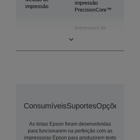
impressão
impressão
PrecisionCore™
Impressora de
Categoria
secretária de
etiquetas a cores
Consumíveis
Suportes
Opções
Opçõ
As tintas Epson foram desenvolvidas
para funcionarem na perfeição com as
impressoras Epson para produzirem texto