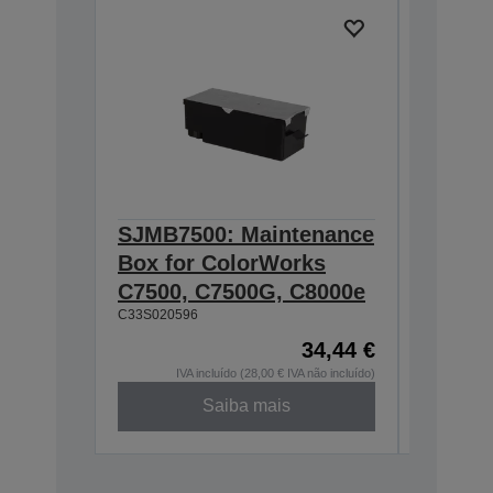
SJMB7500: Maintenance
SJIC48
Box for ColorWorks
cartrid
C7500, C7500G, C8000e
Color
C33S020596
480 ml
C13T55P1
34,44 €
IVA incluído (28,00 € IVA não incluído)
Saiba mais