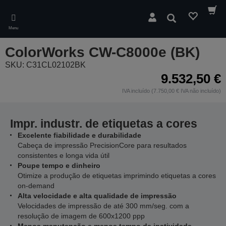
Skip
to
Pesquisar
main
Menu
content
ColorWorks CW-C8000e (BK)
SKU: C31CL02102BK
9.532,50 €
IVA incluído (7.750,00 € IVA não incluído)
Impr. industr. de etiquetas a cores
Excelente fiabilidade e durabilidade
Cabeça de impressão PrecisionCore para resultados
consistentes e longa vida útil
Poupe tempo e dinheiro
Otimize a produção de etiquetas imprimindo etiquetas a cores
on-demand
Alta velocidade e alta qualidade de impressão
Velocidades de impressão de até 300 mm/seg. com a
resolução de imagem de 600x1200 ppp