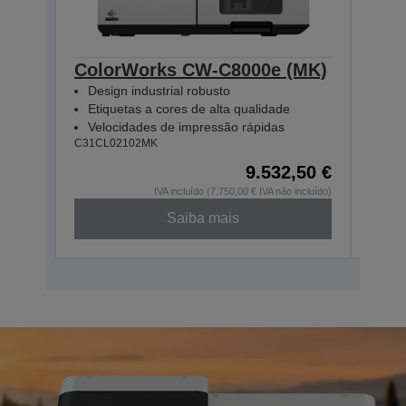
ColorWorks CW-C8000e (MK)
Col
Design industrial robusto
Des
Etiquetas a cores de alta qualidade
Eti
Velocidades de impressão rápidas
Vel
C31CL02102MK
C31CL
9.532,50 €
IVA incluído (7.750,00 € IVA não incluído)
Saiba mais