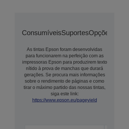
Consumíveis
Suportes
Opções
Opçõ
As tintas Epson foram desenvolvidas
para funcionarem na perfeição com as
impressoras Epson para produzirem texto
nítido à prova de manchas que durará
gerações. Se procura mais informações
sobre o rendimento de páginas e como
tirar o máximo partido das nossas tintas,
siga este link:
https://www.epson.eu/pageyield