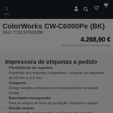
Skip
to
Pesquisar
main
Menu
content
ColorWorks CW-C6000Pe (BK)
SKU: C31CH76202BK
4.268,90 €
IVA incluído (3.470,65 € IVA não incluído)
Impressora de etiquetas a pedido
Flexibilidade de suportes
Expansão dos suportes compatíveis. Larguras de etiquetas
de 50 mm a 112 mm
Compacta
Design simples e discreto com funcionamento no painel
frontal.
Descolador incorporado
Para os artigos de linha de produção “imprimir e aplicar”
Gestão remota