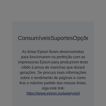
Consumíveis
Suportes
Opções
Opçõ
As tintas Epson foram desenvolvidas
para funcionarem na perfeição com as
impressoras Epson para produzirem texto
nítido à prova de manchas que durará
gerações. Se procura mais informações
sobre o rendimento de páginas e como
tirar o máximo partido das nossas tintas,
siga este link:
https://www.epson.eu/pageyield