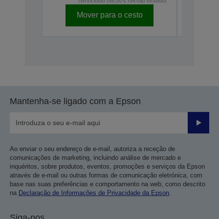
IVA incluído (48,00 € IVA não incluído)
IV
Mover para o cesto
Mo
Mantenha-se ligado com a Epson
Enviar
Ao enviar o seu endereço de e-mail, autoriza a receção de
comunicações de marketing, incluindo análise de mercado e
inquéritos, sobre produtos, eventos, promoções e serviços da Epson
através de e-mail ou outras formas de comunicação eletrónica, com
base nas suas preferências e comportamento na web, como descrito
na
Declaração de Informações de Privacidade da Epson
.
Siga-nos