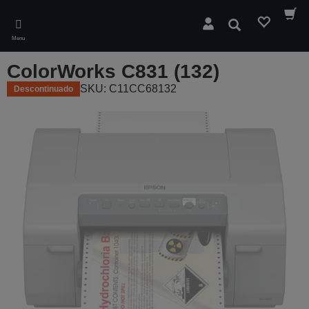
Skip
to
Pesquisar
main
Menu
content
ColorWorks C831 (132)
SKU: C11CC68132
Descontinuado