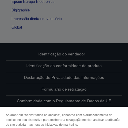
Epson Europe Electronics
Digigraphie
Impressão direta em vestuário
Global
Identificação do vendedor
Identificação da conformidade do produto
Declaração de Privacidade das Informações
Formulário de retratação
Conformidade com o Regulamento de Dados da UE
Contacte-nos sobre os seus dados
Ao clicar em "Aceitar todos os cookies", concorda com o armazenamento de
cookies no seu dispositivo para melhorar a navegação no site, analisar a utilização
Informações sobre cookies
do site e ajudar nas nossas iniciativas de marketing.