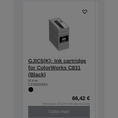
GJIC5(K): Ink cartridge
GJIC5(
for ColorWorks C831
for Co
(Black)
(Cyan)
97,8 ml
32,5 ml
C13S020563
C13S0205
66,42 €
IVA incluído (54,00 € IVA não incluído)
IV
Saiba mais