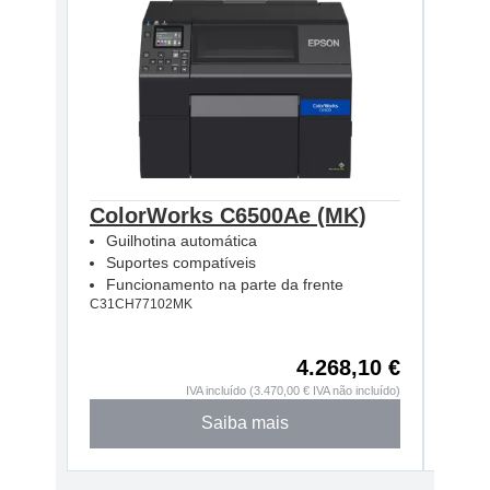
ColorWorks C6500Ae (MK)
Col
Guilhotina automática
Des
Suportes compatíveis
Sup
Funcionamento na parte da frente
Fun
C31CH77102MK
C31CH
4.268,10 €
IVA incluído (3.470,00 € IVA não incluído)
Saiba mais