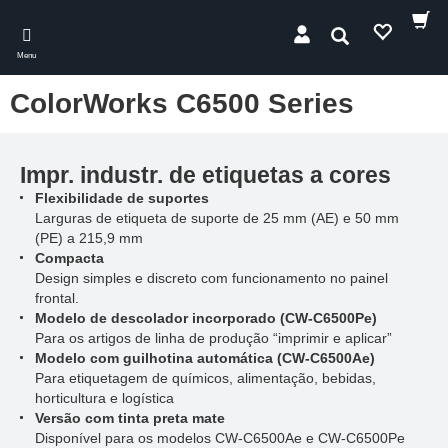
Skip
to
Pesquisar
main
Menu
content
ColorWorks C6500 Series
Impr. industr. de etiquetas a cores
Flexibilidade de suportes
Larguras de etiqueta de suporte de 25 mm (AE) e 50 mm
(PE) a 215,9 mm
Compacta
Design simples e discreto com funcionamento no painel
frontal.
Modelo de descolador incorporado (CW-C6500Pe)
Para os artigos de linha de produção “imprimir e aplicar”
Modelo com guilhotina automática (CW-C6500Ae)
Para etiquetagem de químicos, alimentação, bebidas,
horticultura e logística
Versão com tinta preta mate
Disponível para os modelos CW-C6500Ae e CW-C6500Pe