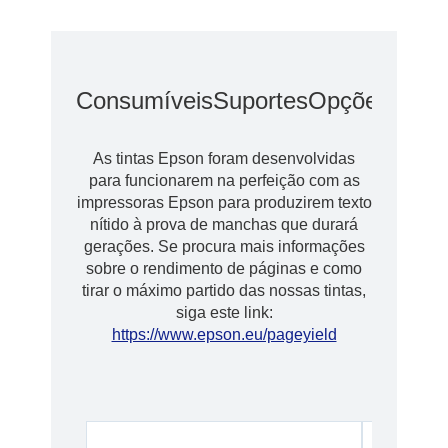
Consumíveis
Suportes
Opções
Opçõ
As tintas Epson foram desenvolvidas
para funcionarem na perfeição com as
impressoras Epson para produzirem texto
nítido à prova de manchas que durará
gerações. Se procura mais informações
sobre o rendimento de páginas e como
tirar o máximo partido das nossas tintas,
siga este link:
https://www.epson.eu/pageyield