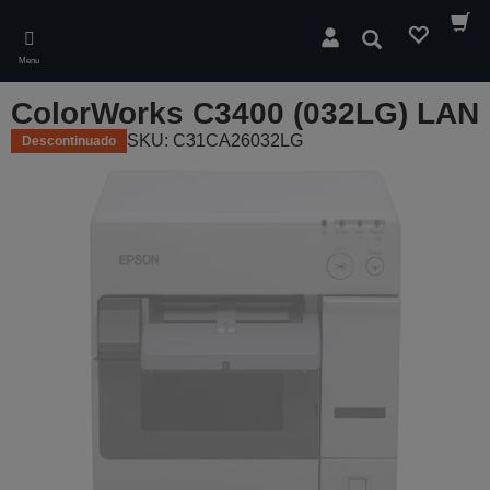
Skip
to
Pesquisar
main
Menu
content
ColorWorks C3400 (032LG) LAN
SKU: C31CA26032LG
Descontinuado