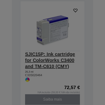
SJIC15P: Ink cartridge
for ColorWorks C3400
and TM-C610 (CMY)
26,3 ml
C33S020464
72,57 €
IVA incluído (59,00 € IVA não incluído)
Saiba mais