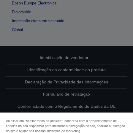
Epson Europe Electronics
Digigraphie
Impressão direta em vestuário
Global
Identificação do vendedor
Identificação da conformidade do produto
Declaração de Privacidade das Informações
Formulário de retratação
Conformidade com o Regulamento de Dados da UE
Contacte-nos sobre os seus dados
Ao clicar em "Aceitar todos os cookies", concorda com o armazenamento de
cookies no seu dispositivo para melhorar a navegação no site, analisar a utilização
Informações sobre cookies
do site e ajudar nas nossas iniciativas de marketing.