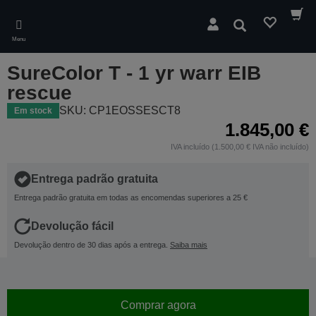
Skip
to
Pesquisar
main
Menu
content
SureColor T - 1 yr warr EIB
rescue
SKU: CP1EOSSESCT8
Em stock
1.845,00 €
IVA incluído (1.500,00 € IVA não incluído)
Entrega padrão gratuita
Entrega padrão gratuita em todas as encomendas superiores a 25 €
Devolução fácil
Devolução dentro de 30 dias após a entrega.
Saiba mais
Comprar agora