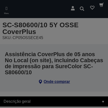
Skip
to
Pesquisar
main
Menu
content
SC-S80600/10 5Y OSSE
CoverPlus
SKU: CP05OSSECE45
Assistência CoverPlus de 05 anos
No Local (on site), incluindo Cabeças
de impressão para SureColor SC-
S80600/10
Onde comprar
Descrição geral